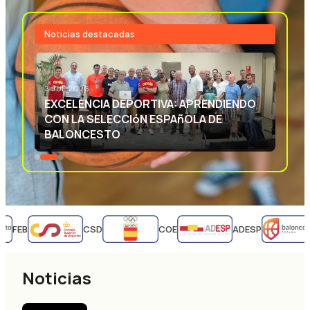
Noticias destacadas
3 JUL 2026
EXCELENCIA DEPORTIVA: APRENDIENDO
CON LA SELECCIóN ESPAñOLA DE
BALONCESTO
FEB
CSD
COE
ADESP
Noticias