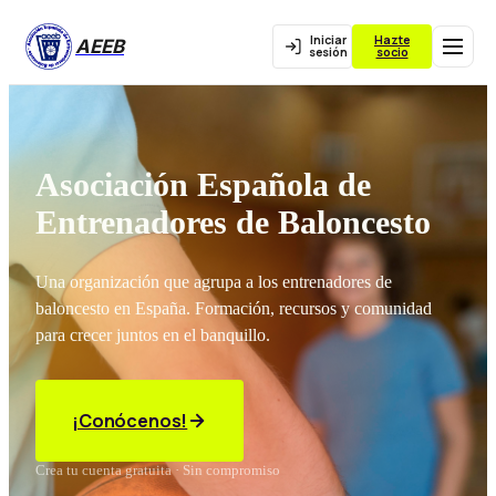
Iniciar
Hazte
AEEB
sesión
socio
Asociación Española de
Entrenadores de Baloncesto
Una organización que agrupa a los entrenadores de
baloncesto en España. Formación, recursos y comunidad
para crecer juntos en el banquillo.
¡Conócenos!
Crea tu cuenta gratuita · Sin compromiso