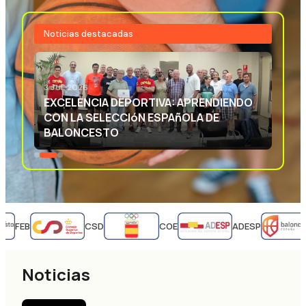
Noticias destacadas
3 JUL 2026
EXCELENCIA DEPORTIVA: APRENDIENDO
CON LA SELECCIóN ESPAñOLA DE
BALONCESTO
FEB
CSD
COE
ADESP
Noticias