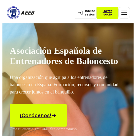
Iniciar
Hazte
AEEB
sesión
socio
Asociación Española de
Entrenadores de Baloncesto
Una organización que agrupa a los entrenadores de
baloncesto en España. Formación, recursos y comunidad
para crecer juntos en el banquillo.
¡Conócenos!
Crea tu cuenta gratuita · Sin compromiso