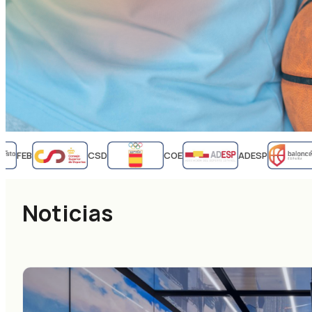
FEB
CSD
COE
ADESP
Noticias