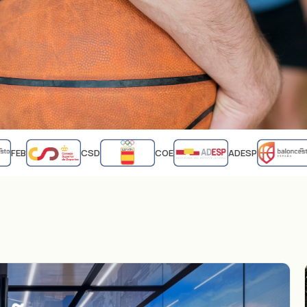
FEB
CSD
COE
ADESP
F