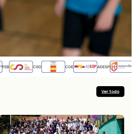
EB
CSD
COE
ADESP
FE
Ver todo