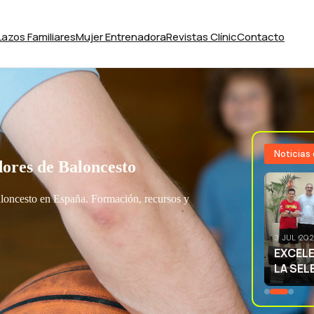
Lazos Familiares
Mujer Entrenadora
Revistas Clínic
Contacto
Noticias
ores de Baloncesto
aloncesto en España. Formación, recursos y
3 JUL 20
EXCELE
LA SEL