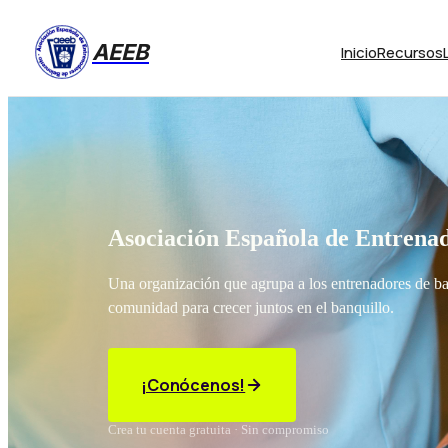
AEEB
Inicio
Recursos
Asociación Española de Entrenad
Una organización que agrupa a los entrenadores de b
comunidad para crecer juntos en el banquillo.
¡Conócenos!
Crea tu cuenta gratuita · Sin compromiso