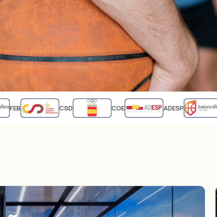
FEB
CSD
COE
ADESP