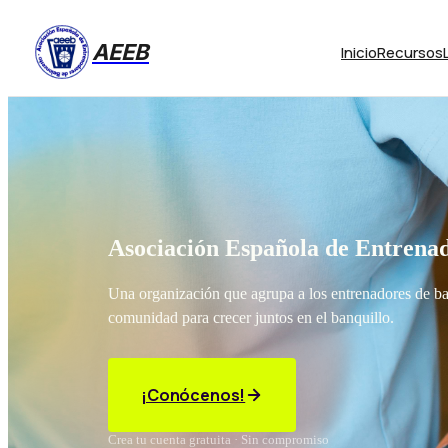
AEEB
Inicio
Recursos
Asociación Española de Entrenad
Una organización que agrupa a los entrenadores de b
comunidad para crecer juntos en el banquillo.
¡Conócenos!
Crea tu cuenta gratuita · Sin compromiso