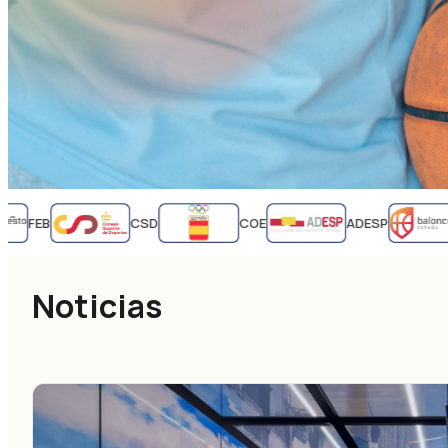
FEB
CSD
COE
ADESP
Noticias