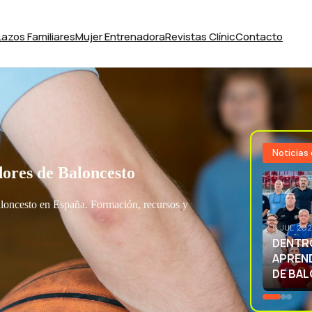
Lazos Familiares
Mujer Entrenadora
Revistas Clínic
Contacto
Noticias
ores de Baloncesto
aloncesto en España. Formación, recursos y
3 JUL 20
EXCELE
LA SEL