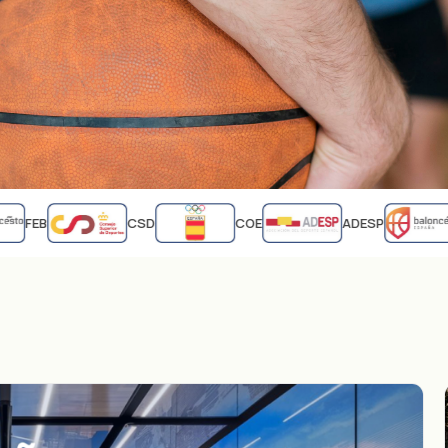
FEB
CSD
COE
ADESP