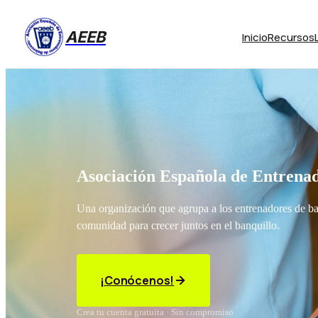
AEEB
Inicio
Recursos
Asociación Española de Entrenad
Una organización que agrupa a los entrenadores de b
comunidad para crecer juntos en el banquillo.
¡Conócenos!
Crea tu cuenta gratuita · Sin compromiso