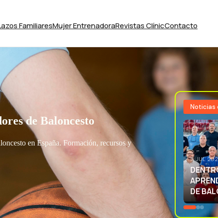
Lazos Familiares
Mujer Entrenadora
Revistas Clínic
Contacto
Noticias
ores de Baloncesto
aloncesto en España. Formación, recursos y
3 JUL 20
EXCELE
LA SEL