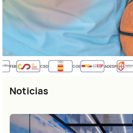
FEB
CSD
COE
ADESP
Noticias