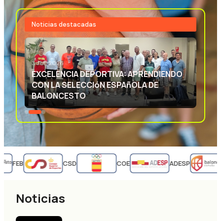
Noticias destacadas
3 JUL 2026
EXCELENCIA DEPORTIVA: APRENDIENDO
CON LA SELECCIóN ESPAñOLA DE
BALONCESTO
FEB
CSD
COE
ADESP
Noticias