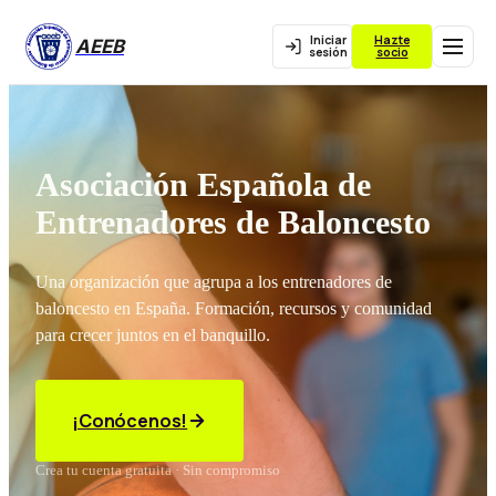
Iniciar
Hazte
AEEB
sesión
socio
Asociación Española de
Entrenadores de Baloncesto
Una organización que agrupa a los entrenadores de
baloncesto en España. Formación, recursos y comunidad
para crecer juntos en el banquillo.
¡Conócenos!
Crea tu cuenta gratuita · Sin compromiso