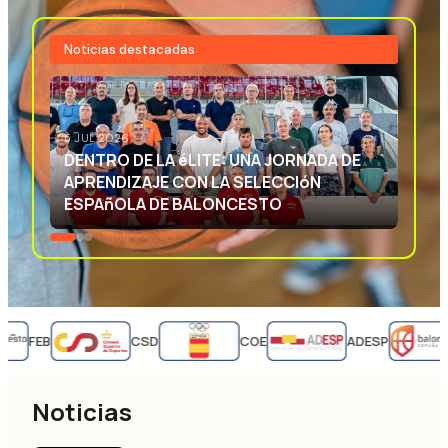
Noticias destacadas
3 JUL 2026
EXCELENCIA DEPORTIVA: APRENDIENDO
CON LA SELECCIóN ESPAñOLA DE
BALONCESTO
FEB
CSD
COE
ADESP
Noticias