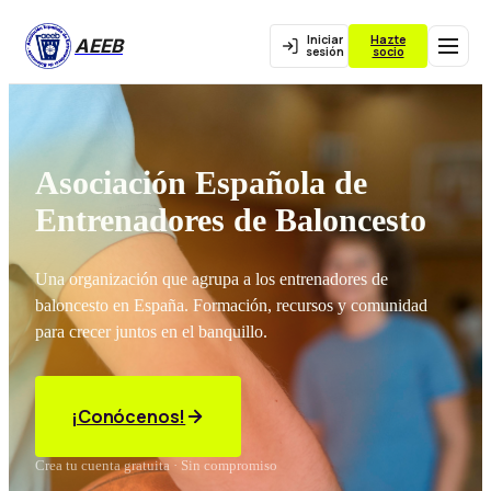
Iniciar
Hazte
AEEB
sesión
socio
Asociación Española de
Entrenadores de Baloncesto
Una organización que agrupa a los entrenadores de
baloncesto en España. Formación, recursos y comunidad
para crecer juntos en el banquillo.
¡Conócenos!
Crea tu cuenta gratuita · Sin compromiso