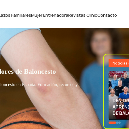
Lazos Familiares
Mujer Entrenadora
Revistas Clínic
Contacto
Noticias
ores de Baloncesto
aloncesto en España. Formación, recursos y
3 JUL 20
EXCELE
LA SEL