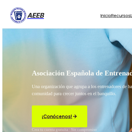
AEEB
Inicio
Recursos
Asociación Española de Entrenad
Una organización que agrupa a los entrenadores de b
comunidad para crecer juntos en el banquillo.
¡Conócenos!
Crea tu cuenta gratuita · Sin compromiso