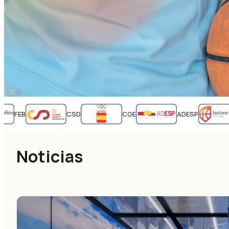
FEB
CSD
COE
ADESP
Noticias