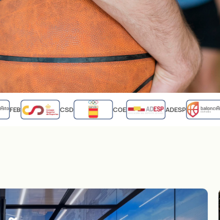
FEB
CSD
COE
ADESP