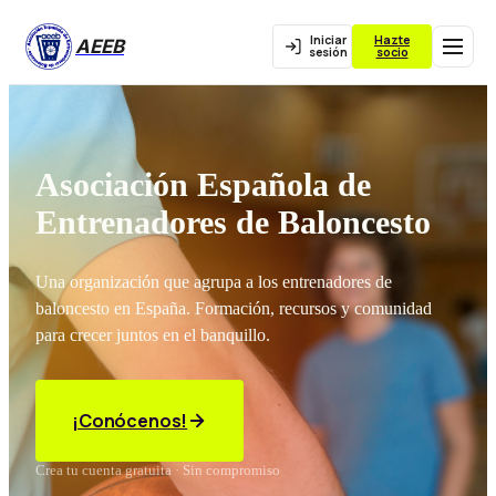
Iniciar
Hazte
AEEB
sesión
socio
Asociación Española de
Entrenadores de Baloncesto
Una organización que agrupa a los entrenadores de
baloncesto en España. Formación, recursos y comunidad
para crecer juntos en el banquillo.
¡Conócenos!
Crea tu cuenta gratuita · Sin compromiso