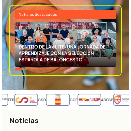
Noticias destacadas
3 JUL 2026
EXCELENCIA DEPORTIVA: APRENDIENDO
CON LA SELECCIóN ESPAñOLA DE
BALONCESTO
FEB
CSD
COE
ADESP
Noticias