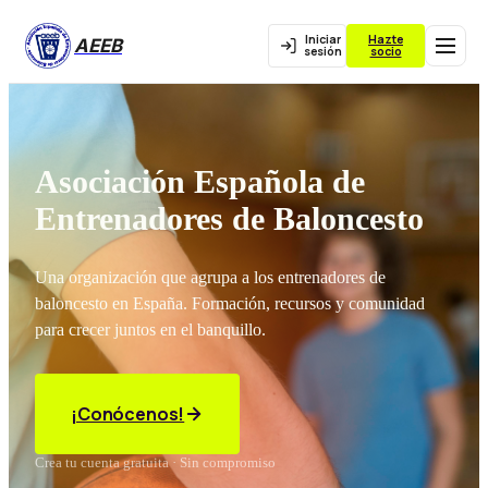
Iniciar
Hazte
AEEB
sesión
socio
Asociación Española de
Entrenadores de Baloncesto
Una organización que agrupa a los entrenadores de
baloncesto en España. Formación, recursos y comunidad
para crecer juntos en el banquillo.
¡Conócenos!
Crea tu cuenta gratuita · Sin compromiso