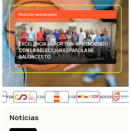
Noticias destacadas
3 JUL 2026
EXCELENCIA DEPORTIVA: APRENDIENDO
CON LA SELECCIóN ESPAñOLA DE
BALONCESTO
FEB
CSD
COE
ADESP
Noticias