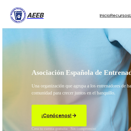
AEEB
Inicio
Recursos
Asociación Española de Entrenad
Una organización que agrupa a los entrenadores de b
comunidad para crecer juntos en el banquillo.
¡Conócenos!
Crea tu cuenta gratuita · Sin compromiso