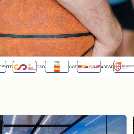
FEB
CSD
COE
ADESP