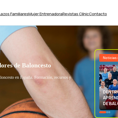
Lazos Familiares
Mujer Entrenadora
Revistas Clínic
Contacto
Noticias
ores de Baloncesto
aloncesto en España. Formación, recursos y
3 JUL 20
EXCELE
LA SEL