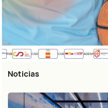
FEB
CSD
COE
ADESP
Noticias