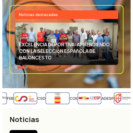
Noticias destacadas
3 JUL 2026
EXCELENCIA DEPORTIVA: APRENDIENDO
CON LA SELECCIóN ESPAñOLA DE
BALONCESTO
FEB
CSD
COE
ADESP
Noticias