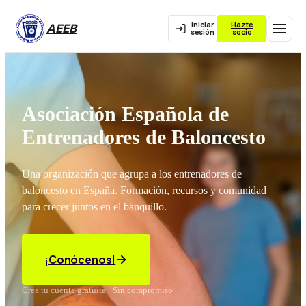
Iniciar
Hazte
AEEB
sesión
socio
Asociación Española de
Entrenadores de Baloncesto
Una organización que agrupa a los entrenadores de
baloncesto en España. Formación, recursos y comunidad
para crecer juntos en el banquillo.
¡Conócenos!
Crea tu cuenta gratuita · Sin compromiso