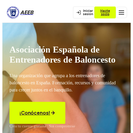
Iniciar
Hazte
AEEB
sesión
socio
Asociación Española de
Entrenadores de Baloncesto
Una organización que agrupa a los entrenadores de
baloncesto en España. Formación, recursos y comunidad
para crecer juntos en el banquillo.
¡Conócenos!
Crea tu cuenta gratuita · Sin compromiso