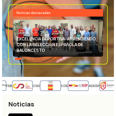
Noticias destacadas
3 JUL 2026
EXCELENCIA DEPORTIVA: APRENDIENDO
CON LA SELECCIóN ESPAñOLA DE
BALONCESTO
FEB
CSD
COE
ADESP
Noticias