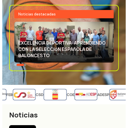
Noticias destacadas
3 JUL 2026
EXCELENCIA DEPORTIVA: APRENDIENDO
CON LA SELECCIóN ESPAñOLA DE
BALONCESTO
FEB
CSD
COE
ADESP
Noticias