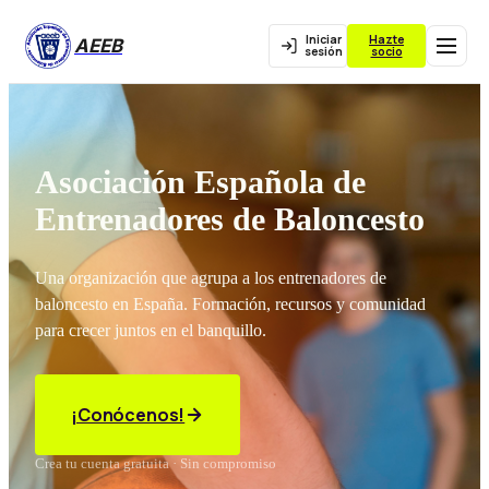
Iniciar
Hazte
AEEB
sesión
socio
Asociación Española de
Entrenadores de Baloncesto
Una organización que agrupa a los entrenadores de
baloncesto en España. Formación, recursos y comunidad
para crecer juntos en el banquillo.
¡Conócenos!
Crea tu cuenta gratuita · Sin compromiso