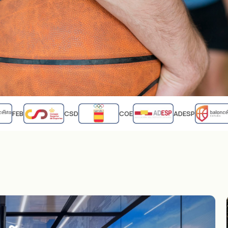
FEB
CSD
COE
ADESP