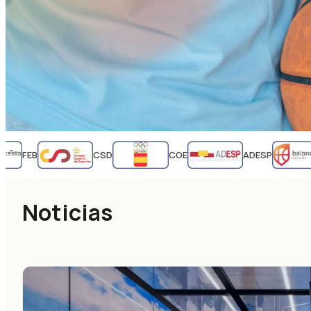
FEB
CSD
COE
ADESP
Noticias