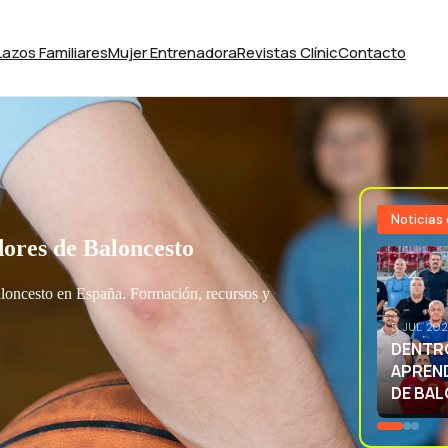
Lazos Familiares
Mujer Entrenadora
Revistas Clínic
Contacto
Noticias
ores de Baloncesto
aloncesto en España. Formación, recursos y
3 JUL 20
EXCELE
LA SEL