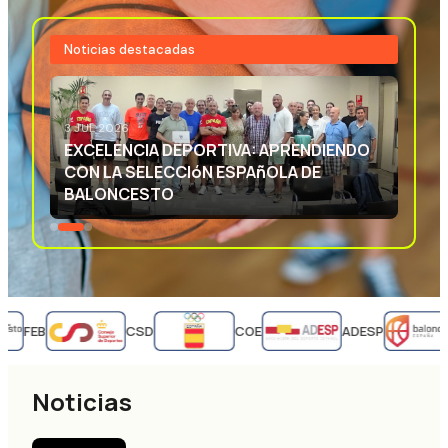
Noticias destacadas
3 JUL 2026
EXCELENCIA DEPORTIVA: APRENDIENDO
CON LA SELECCIóN ESPAñOLA DE
BALONCESTO
FEB
CSD
COE
ADESP
Noticias