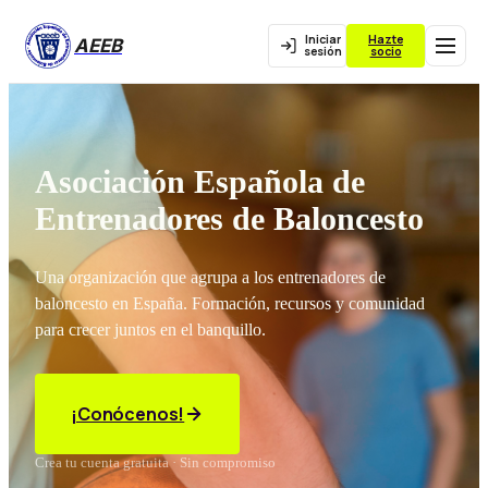
Iniciar
Hazte
AEEB
sesión
socio
Asociación Española de
Entrenadores de Baloncesto
Una organización que agrupa a los entrenadores de
baloncesto en España. Formación, recursos y comunidad
para crecer juntos en el banquillo.
¡Conócenos!
Crea tu cuenta gratuita · Sin compromiso