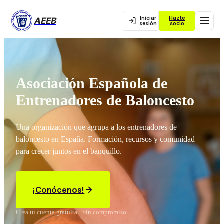
Iniciar
Hazte
AEEB
sesión
socio
Asociación Española de
Entrenadores de Baloncesto
Una organización que agrupa a los entrenadores de
baloncesto en España. Formación, recursos y comunidad
para crecer juntos en el banquillo.
¡Conócenos!
Crea tu cuenta gratuita · Sin compromiso