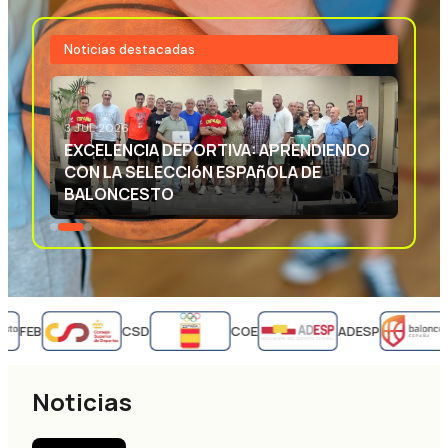
Noticias destacadas
3 JUL 2026
EXCELENCIA DEPORTIVA: APRENDIENDO
CON LA SELECCIóN ESPAñOLA DE
BALONCESTO
FEB
CSD
COE
ADESP
Noticias