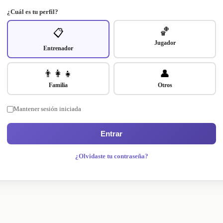
¿Cuál es tu perfil?
🏀
📋
Jugador
Entrenador
👨‍👩‍👧
👤
Familia
Otros
Mantener sesión iniciada
Entrar
¿Olvidaste tu contraseña?