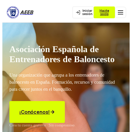
Iniciar
Hazte
AEEB
sesión
socio
Asociación Española de
Entrenadores de Baloncesto
Una organización que agrupa a los entrenadores de
baloncesto en España. Formación, recursos y comunidad
para crecer juntos en el banquillo.
¡Conócenos!
Crea tu cuenta gratuita · Sin compromiso