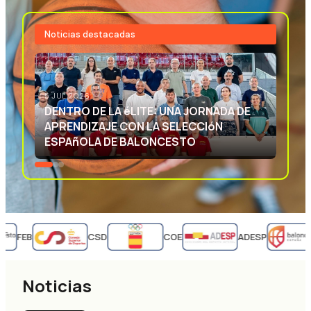
Noticias destacadas
3 JUL 2026
EXCELENCIA DEPORTIVA: APRENDIENDO
CON LA SELECCIóN ESPAñOLA DE
BALONCESTO
FEB
CSD
COE
ADESP
Noticias